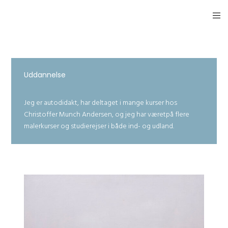
Uddannelse
Jeg er autodidakt, har deltaget i mange kurser hos
Christoffer Munch Andersen, og jeg har væretpå flere
malerkurser og studierejser i både ind- og udland.